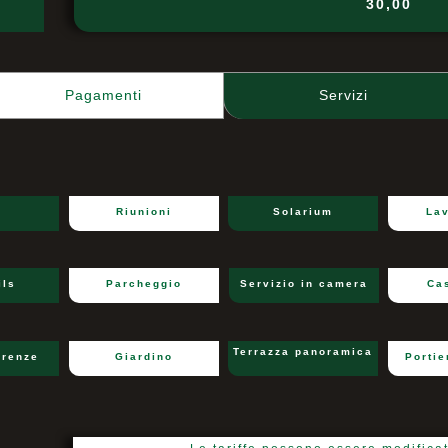
30,00
Pagamenti
Servizi
Riunioni
Solarium
Lav
ils
Parcheggio
Servizio in camera
Ca
Terrazza panoramica
erenze
Giardino
Portie